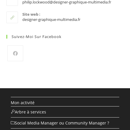
S’ouvre
philip.lockwood@designer-graphique-multimedia.fr
dans
votre
Site web :
applicati
designer-graphique-multimedia.fr
Suivez-Moi Sur Facebook
S’ouvre
dans
un
nouvel
onglet
Mon activité
Arbre à services
Social Media Manager ou Community Manager ?