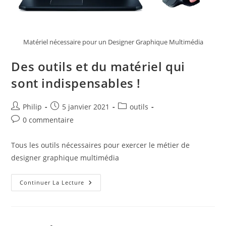
Matériel nécessaire pour un Designer Graphique Multimédia
Des outils et du matériel qui
sont indispensables !
Auteur/autrice
Publication
Post
Philip
5 janvier 2021
outils
de
publiée :
category:
Commentaires
0 commentaire
la
de
publication :
la
Tous les outils nécessaires pour exercer le métier de
publication :
designer graphique multimédia
Des
Continuer La Lecture
Outils
Et
Du
Matériel
Qui
Sont