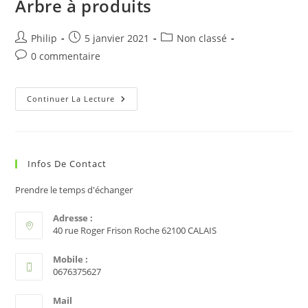
Arbre à produits
Indispensables
!
Auteur/autrice
Publication
Post
Philip
5 janvier 2021
Non classé
de
publiée :
category:
Commentaires
0 commentaire
la
de
publication :
la
publication :
Arbre
Continuer La Lecture
À
Produits
Infos De Contact
Prendre le temps d'échanger
Adresse :
40 rue Roger Frison Roche 62100 CALAIS
Mobile :
0676375627
Mail