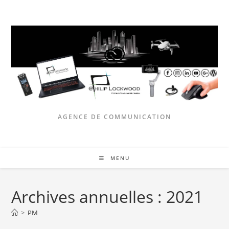
Skip
to
content
AGENCE DE COMMUNICATION
MENU
Archives annuelles : 2021
>
PM