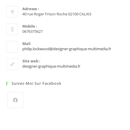
Adresse :
40 rue Roger Frison Roche 62100 CALAIS
Mobile :
0676375627
Mail
S’ouvre
philip.lockwood@designer-graphique-multimedia.fr
dans
votre
Site web :
applicati
designer-graphique-multimedia.fr
Suivez-Moi Sur Facebook
S’ouvre
dans
un