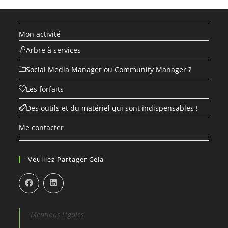
nouvel
onglet
Mon activité
Arbre à services
Social Media Manager ou Community Manager ?
Les forfaits
Des outils et du matériel qui sont indispensables !
Me contacter
Veuillez Partager Cela
Mentions légales