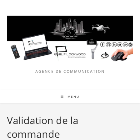
Skip
to
content
AGENCE DE COMMUNICATION
MENU
Validation de la
commande